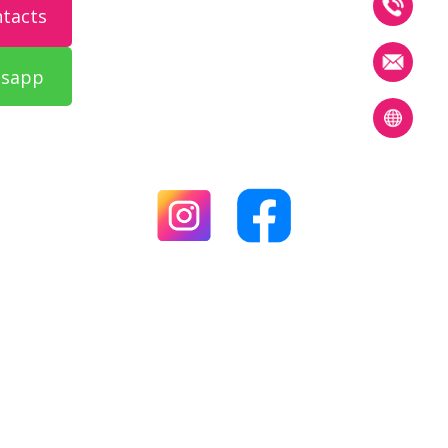
ntacts
tsapp