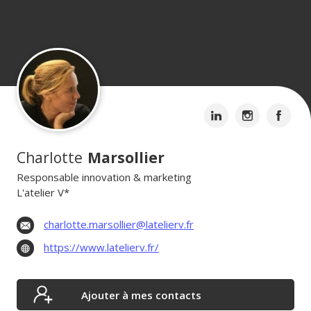
Charlotte
Marsollier
Responsable innovation & marketing
L'atelier V*
charlotte.marsollier@latelierv.fr
https://www.latelierv.fr/
Ajouter à mes contacts