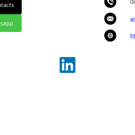
0
ntacts
a
tsapp
h