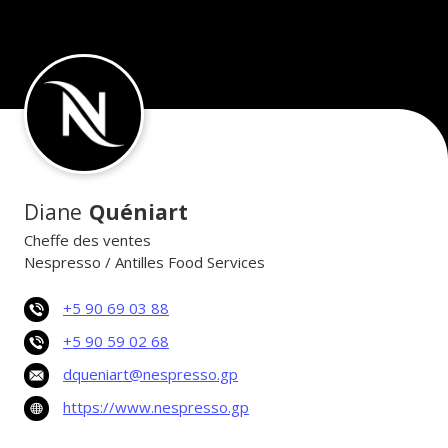
Diane
Quéniart
Cheffe des ventes
Nespresso / Antilles Food Services
+5 90 69 03 88
+5 90 59 02 68
dqueniart@nespresso.gp
https://www.nespresso.gp