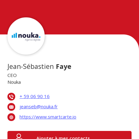
Jean-Sébastien
Faye
CEO
Nouka
+ 59 06 90 16
jeanseb@nouka.fr
https://www.smartcarte.io
Ajouter à mes contacts