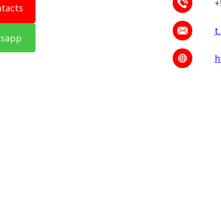
+
ntacts
t
tsapp
h