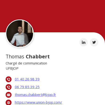
Thomas
Chabbert
Chargé de communication
UFBJOP
01 40 26 98 39
06 79 85 39 25
thomas.chabbert@bjop.fr
https://www.union-bjop.com/