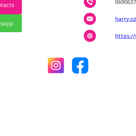
069063
ntacts
harry.o
tsapp
https:/