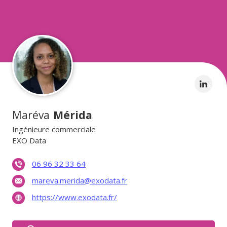
Maréva
Mérida
Ingénieure commerciale
EXO Data
06 96 32 33 64
mareva.merida@exodata.fr
https://www.exodata.fr/