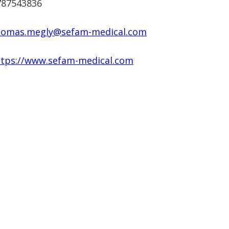
787543836
homas.megly@sefam-medical.com
ttps://www.sefam-medical.com