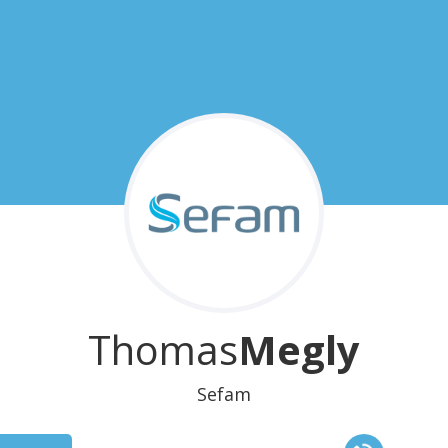
Thomas
Megly
Sefam