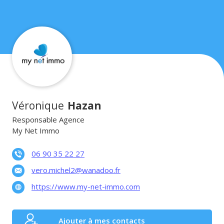
Véronique
Hazan
Responsable Agence
My Net Immo
06 90 35 22 27
vero.michel2@wanadoo.fr
https://www.my-net-immo.com
Ajouter à mes contacts