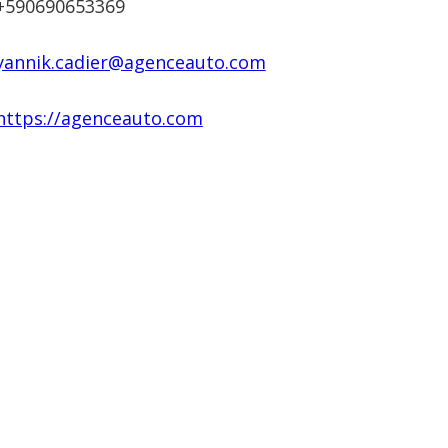
+590690653369
yannik.cadier@agenceauto.com
https://agenceauto.com