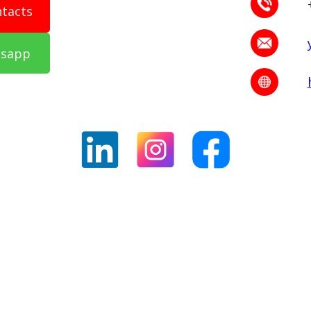
ntacts
tsapp