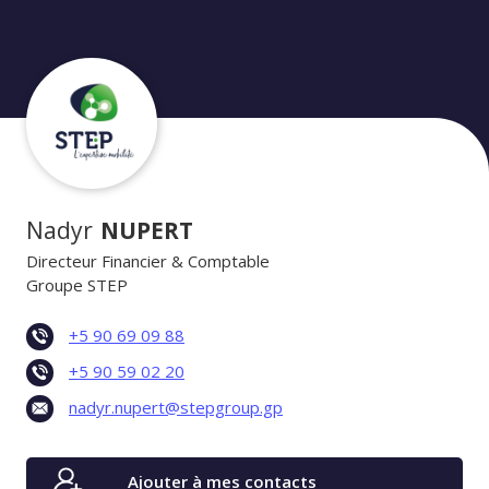
Nadyr
NUPERT
Directeur Financier & Comptable
Groupe STEP
+5 90 69 09 88
+5 90 59 02 20
nadyr.nupert@stepgroup.gp
Ajouter à mes contacts