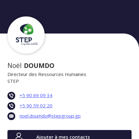
Noël
DOUMDO
Directeur des Ressources Humaines
STEP
+5 90 69 09 34
+5 90 59 02 20
noel.doumdo@stepgroup.gp
Ajouter à mes contacts