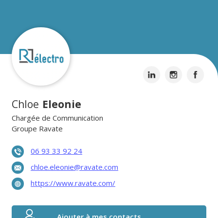
Chloe
Eleonie
Chargée de Communication
Groupe Ravate
06 93 33 92 24
chloe.eleonie@ravate.com
https://www.ravate.com/
Ajouter à mes contacts