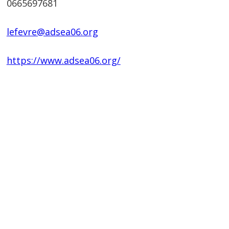
0665697681
lefevre@adsea06.org
https://www.adsea06.org/