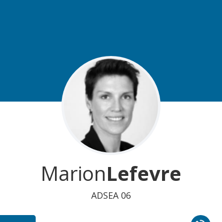
Marion
Lefevre
ADSEA 06