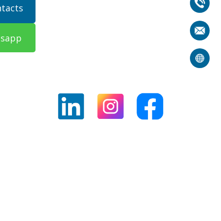
ntacts
tsapp