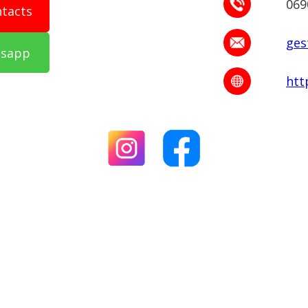
069
ntacts
ges
tsapp
htt