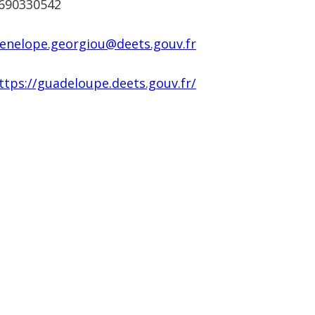
690330542
enelope.georgiou@deets.gouv.fr
ttps://guadeloupe.deets.gouv.fr/