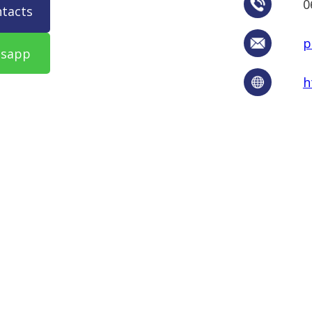
0
ntacts
p
tsapp
h