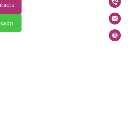
ntacts
tsapp