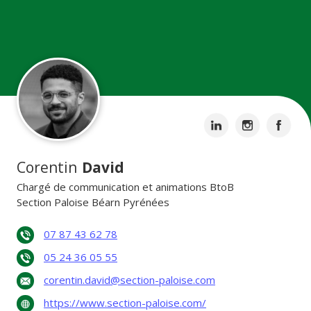
Corentin
David
Chargé de communication et animations BtoB
Section Paloise Béarn Pyrénées
07 87 43 62 78
05 24 36 05 55
corentin.david@section-paloise.com
https://www.section-paloise.com/