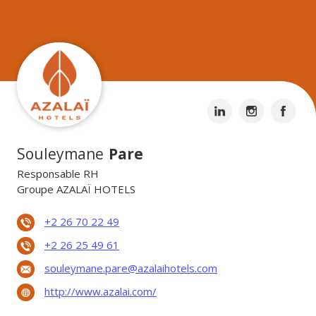
Souleymane
Pare
Responsable RH
Groupe AZALAÏ HOTELS
+2 26 70 22 49
+2 26 25 49 61
souleymane.pare@azalaihotels.com
http://www.azalai.com/