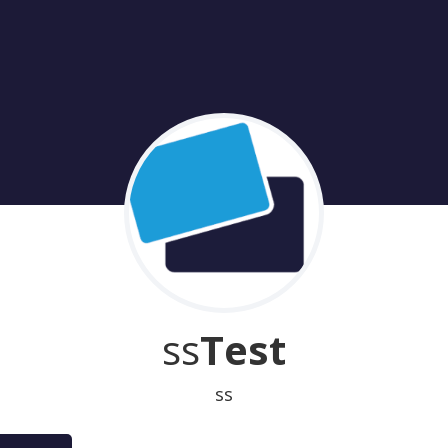
ss
Test
ss