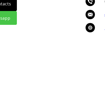
ntacts
tsapp