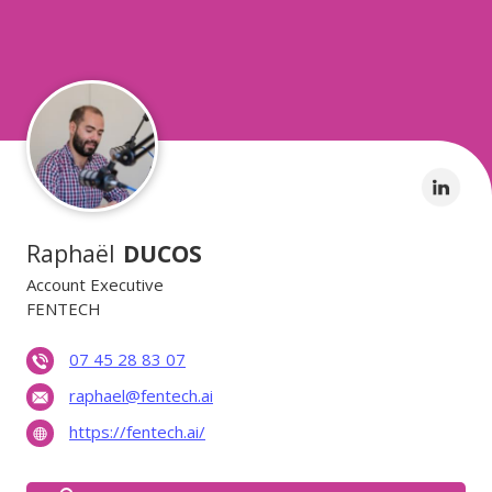
Raphaël
DUCOS
Account Executive
FENTECH
07 45 28 83 07
raphael@fentech.ai
https://fentech.ai/