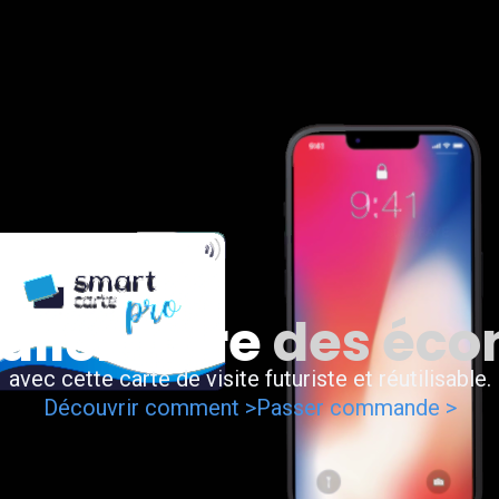
llez faire
des éco
avec cette carte de visite futuriste et réutilisable.
Découvrir comment >
Passer commande >