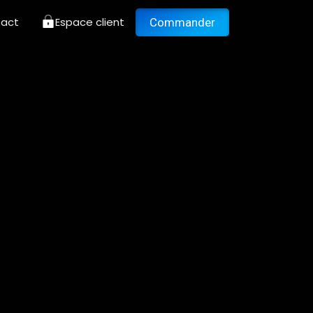
act
Espace client
Commander